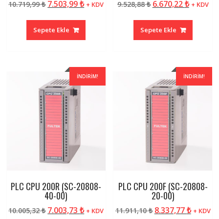
Orijinal
Şu
Orijinal
Şu
7.503,99
₺
6.670,22
₺
10.719,99
₺
9.528,88
₺
+ KDV
+ KDV
fiyat:
andaki
fiyat:
andaki
10.719,99 ₺.
fiyat:
9.528,88 ₺.
fiyat:
Sepete Ekle
Sepete Ekle
7.503,99 ₺.
6.670,22
İNDIRIM!
İNDIRIM!
PLC CPU 200R (SC-20808-
PLC CPU 200F (SC-20808-
40-00)
20-00)
Orijinal
Şu
Orijinal
Şu
7.003,73
₺
8.337,77
₺
10.005,32
₺
11.911,10
₺
+ KDV
+ KDV