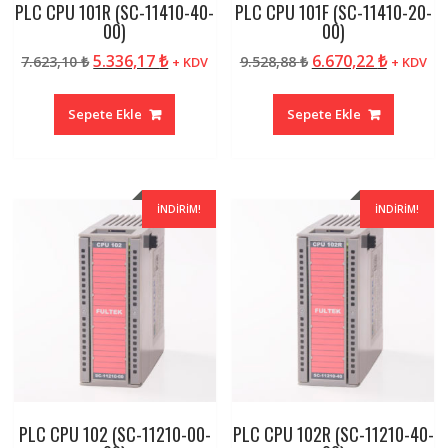
PLC CPU 101R (SC-11410-40-
PLC CPU 101F (SC-11410-20-
00)
00)
Orijinal
Şu
Orijinal
Şu
5.336,17
₺
6.670,22
₺
7.623,10
₺
9.528,88
₺
+ KDV
+ KDV
fiyat:
andaki
fiyat:
andaki
7.623,10 ₺.
fiyat:
9.528,88 ₺.
fiyat:
Sepete Ekle
Sepete Ekle
5.336,17 ₺.
6.670,22
İNDIRIM!
İNDIRIM!
PLC CPU 102 (SC-11210-00-
PLC CPU 102R (SC-11210-40-