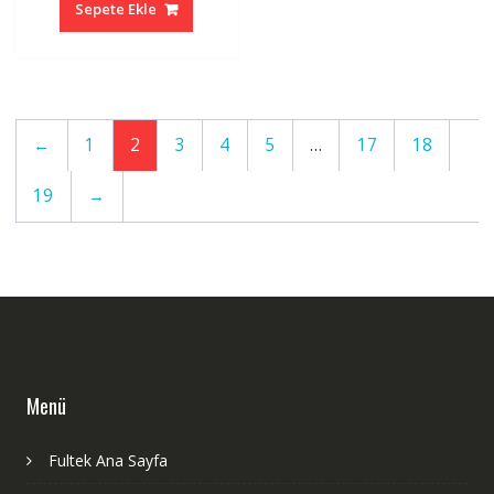
Sepete Ekle
8.337,77 ₺.
←
1
2
3
4
5
…
17
18
19
→
Menü
Fultek Ana Sayfa