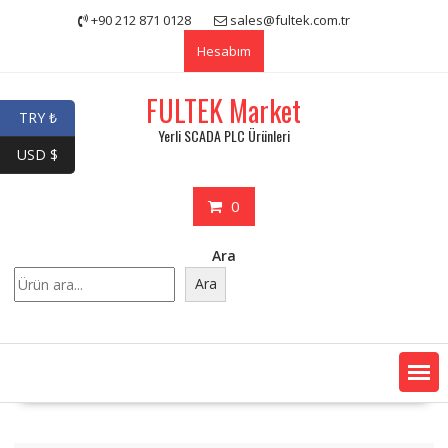
Skip
+90 212 871 0128
sales@fultek.com.tr
to
Hesabım
content
FULTEK Market
TRY ₺
Yerli SCADA PLC Ürünleri
USD $
0
Ara
Ara