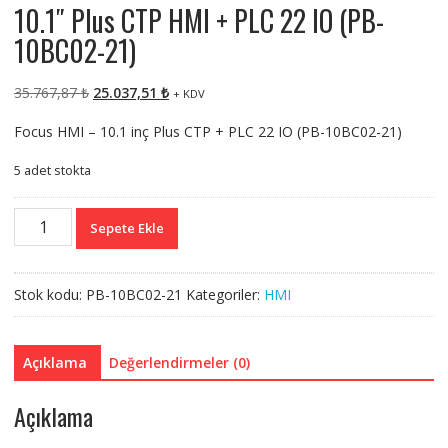
10.1″ Plus CTP HMI + PLC 22 IO (PB-
10BC02-21)
Orijinal
Şu
35.767,87
₺
25.037,51
₺
+ KDV
fiyat:
andaki
Focus HMI – 10.1 inç Plus CTP + PLC 22 IO (PB-10BC02-21)
35.767,87 ₺.
fiyat:
25.037,51 ₺.
5 adet stokta
10.1"
Sepete Ekle
Plus
CTP
HMI
Stok kodu:
PB-10BC02-21
Kategoriler:
HMI
+
PLC
22
Açıklama
Değerlendirmeler (0)
IO
(PB-
Açıklama
10BC02-
21)