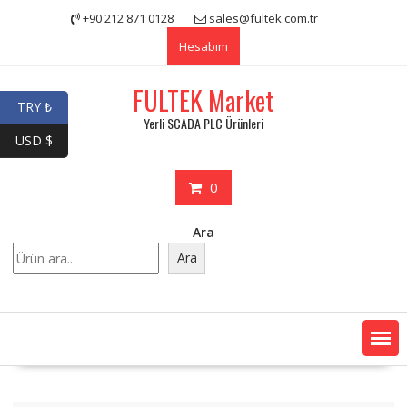
Skip
+90 212 871 0128
sales@fultek.com.tr
to
Hesabım
content
FULTEK Market
TRY ₺
Yerli SCADA PLC Ürünleri
USD $
0
Ara
Ara