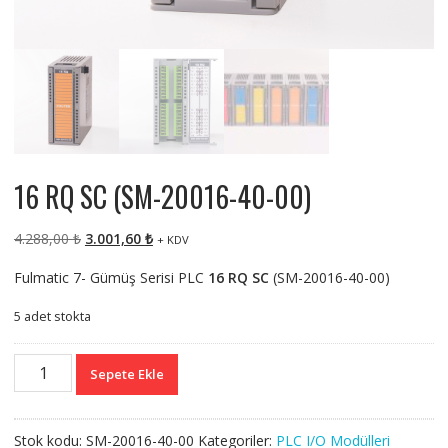
16 RQ SC (SM-20016-40-00)
Orijinal
Şu
4.288,00
₺
3.001,60
₺
+ KDV
fiyat:
andaki
Fulmatic 7- Gümüş Serisi PLC
16 RQ SC
(SM-20016-40-00)
4.288,00 ₺.
fiyat:
3.001,60 ₺.
5 adet stokta
16
Sepete Ekle
RQ
SC
(SM-
Stok kodu:
SM-20016-40-00
Kategoriler:
PLC I/O Modülleri