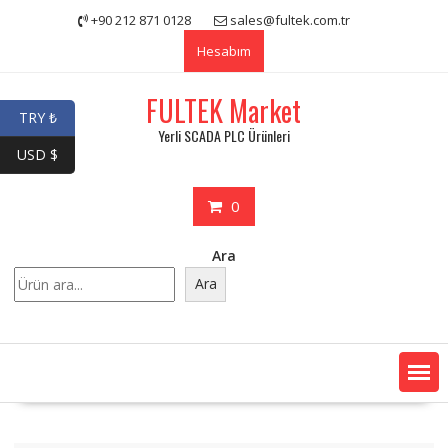
Skip
+90 212 871 0128
sales@fultek.com.tr
to
Hesabım
content
FULTEK Market
TRY ₺
Yerli SCADA PLC Ürünleri
USD $
0
Ara
Ara