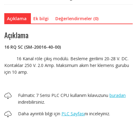
20016-
40-
00)
Açıklama
Ek bilgi
Değerlendirmeler (0)
adet
Açıklama
16 RQ SC (SM-20016-40-00)
16 Kanal röle çıkış modülü. Besleme gerilimi 20-28 V. DC.
Kontaklar 250 V. 2.0 Amp. Maksimum akım her klemens gurubu
için 10 amp.
Fulmatic 7 Serisi PLC CPU kullanım kılavuzunu
buradan
indirebilirsiniz.
Daha ayrıntılı bilgi için
PLC Sayfası
nı inceleyiniz.