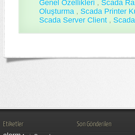
Genel Özellikleri
,
Scada Ra
Oluşturma
,
Scada Printer K
Scada Server Client
,
Scada
Etiketler
Son Gönderilen