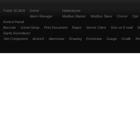
Fultek SCADA
Genel
Haberleşme
Alarm Manager
Modbus Master
Modbus Slave
Omron
Opc
Kontrol Paneli
Barcode
Genel Setup
Print Document
Rapor
Server Client
Sms ve E-mail
S
Sayfa Düzenleyici
.Net Component
ActiveX
Alarmview
Drawing
Eventview
Gauge
Grafik
Re