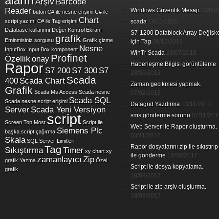
alarm
Arşiv
Barcode
Reader
Windows Güvenlik Mesajı
13/04/
buton
C# ile nesne erişimi
C# ile
Chart
script yazımı
C# ile Tag erişimi
scada
14/11/2020
Database kullanımı
Değer Kontrol Ekranı
S7-1200 Datablock Array Değişk
grafik
Eminmisiniz sorgusu
Grafik çizme
için Tag
08/12/2018
Nesne
InputBox
Input Box
komponent
WinTr Scada
23/07/2018
Profinet
Özellik
onay
Rapor
Haberleşme Bilgisi görüntüleme
S7 200
S7 300
S7
28/06/2018
Scada
400
Scada Chart
Zaman gecikmesi yapmak.
Grafik
Scada Ms Access
Scada nesne
07/02/2018
Scada SQL
Scada nesne script erişimi
Datagrid Yazdırma
13/11/2017
Server
Scada Yeni Versiyon
script
sms gönderme sorunu
07/11/201
Screen Top Most
Script ile
Web Server ile Rapor oluşturma.
Siemens Plc
başka script çağırma
03/11/2017
Skala
SQL Server Limitleri
Rapor dosyalarını zip ile sıkıştırıp
Tag
Sıkıştırma
Timer
xy chart
xy
ile gönderme
18/08/2017
zamanlayıcı
Zip
grafik
Yazma
Özel
Script ile dosya kopyalama.
grafik
18/08/2017
Script ile zip arşiv oluşturma.
18/08/2017