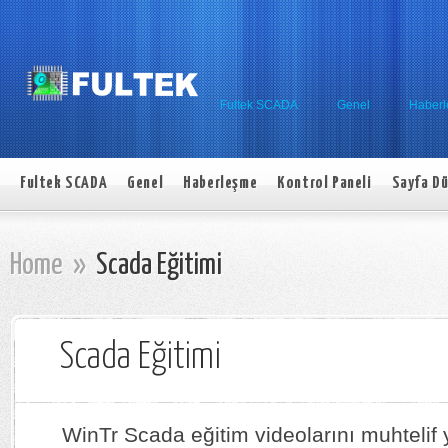
Fultek SCADA
Genel
Haber
Fultek SCADA
Genel
Haberleşme
Kontrol Paneli
Sayfa Dü
Home
»
Scada Eğitimi
Scada Eğitimi
WinTr Scada eğitim videolarını muhtelif 