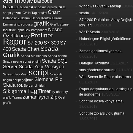
alarm
Arşiv
Barcode
Reader
Windows Güvenlik Mesajı
13/04/
buton
C# ile nesne erişimi
C# ile
Chart
script yazımı
C# ile Tag erişimi
scada
14/11/2020
Database kullanımı
Değer Kontrol Ekranı
S7-1200 Datablock Array Değişk
grafik
Eminmisiniz sorgusu
Grafik çizme
için Tag
08/12/2018
Nesne
InputBox
Input Box
komponent
WinTr Scada
23/07/2018
Profinet
Özellik
onay
Rapor
Haberleşme Bilgisi görüntüleme
S7 200
S7 300
S7
28/06/2018
Scada
400
Scada Chart
Zaman gecikmesi yapmak.
Grafik
Scada Ms Access
Scada nesne
07/02/2018
Scada SQL
Scada nesne script erişimi
Datagrid Yazdırma
13/11/2017
Server
Scada Yeni Versiyon
script
sms gönderme sorunu
07/11/201
Screen Top Most
Script ile
Web Server ile Rapor oluşturma.
Siemens Plc
başka script çağırma
03/11/2017
Skala
SQL Server Limitleri
Rapor dosyalarını zip ile sıkıştırıp
Tag
Sıkıştırma
Timer
xy chart
xy
ile gönderme
18/08/2017
zamanlayıcı
Zip
grafik
Yazma
Özel
Script ile dosya kopyalama.
grafik
18/08/2017
Script ile zip arşiv oluşturma.
18/08/2017