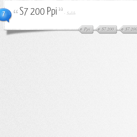
S7 200 Ppi
7
-
Salih
Ppi
S7 200
S7 20