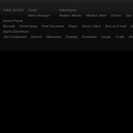
Fultek SCADA
Genel
Haberleşme
Alarm Manager
Modbus Master
Modbus Slave
Omron
Opc
Kontrol Paneli
Barcode
Genel Setup
Print Document
Rapor
Server Client
Sms ve E-mail
S
Sayfa Düzenleyici
.Net Component
ActiveX
Alarmview
Drawing
Eventview
Gauge
Grafik
Re