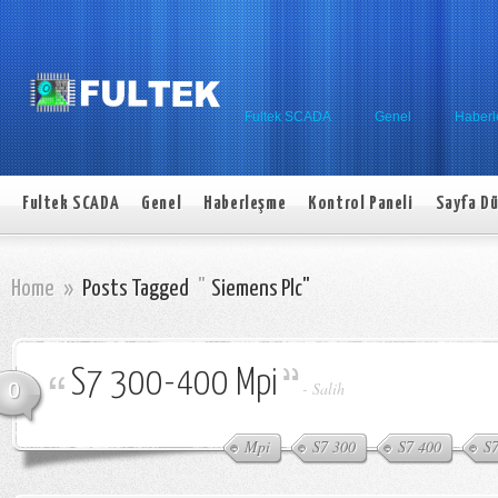
Fultek SCADA
Genel
Haber
Fultek SCADA
Genel
Haberleşme
Kontrol Paneli
Sayfa Dü
Home
»
Posts Tagged
"
Siemens Plc"
S7 300-400 Mpi
0
-
Salih
Mpi
S7 300
S7 400
S7