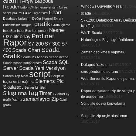
alarm
Arşiv
Barcode
Reader
Windows Güvenlik Mesajı
13/04/
buton
C# ile nesne erişimi
C# ile
Chart
script yazımı
C# ile Tag erişimi
scada
14/11/2020
Database kullanımı
Değer Kontrol Ekranı
S7-1200 Datablock Array Değişk
grafik
Eminmisiniz sorgusu
Grafik çizme
için Tag
08/12/2018
Nesne
InputBox
Input Box
komponent
WinTr Scada
23/07/2018
Profinet
Özellik
onay
Rapor
Haberleşme Bilgisi görüntüleme
S7 200
S7 300
S7
28/06/2018
Scada
400
Scada Chart
Zaman gecikmesi yapmak.
Grafik
Scada Ms Access
Scada nesne
07/02/2018
Scada SQL
Scada nesne script erişimi
Datagrid Yazdırma
13/11/2017
Server
Scada Yeni Versiyon
script
sms gönderme sorunu
07/11/201
Screen Top Most
Script ile
Web Server ile Rapor oluşturma.
Siemens Plc
başka script çağırma
03/11/2017
Skala
SQL Server Limitleri
Rapor dosyalarını zip ile sıkıştırıp
Tag
Sıkıştırma
Timer
xy chart
xy
ile gönderme
18/08/2017
zamanlayıcı
Zip
grafik
Yazma
Özel
Script ile dosya kopyalama.
grafik
18/08/2017
Script ile zip arşiv oluşturma.
18/08/2017