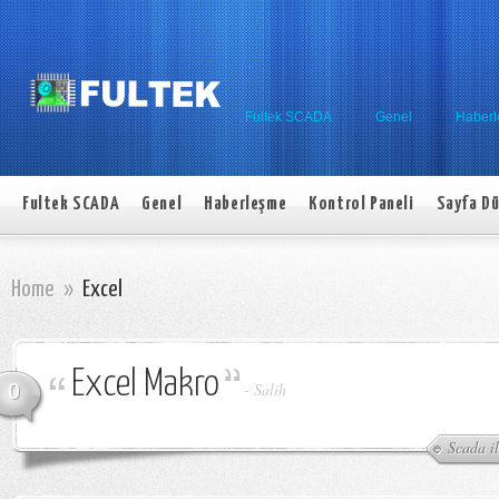
Fultek SCADA
Genel
Haber
Fultek SCADA
Genel
Haberleşme
Kontrol Paneli
Sayfa Dü
Home
»
Excel
Excel Makro
0
-
Salih
Scada i