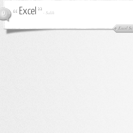
Excel
0
-
Salih
Excel Scr