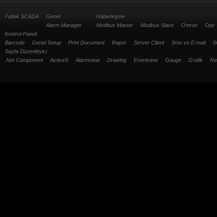
Fultek SCADA
Genel
Haberleşme
Alarm Manager
Modbus Master
Modbus Slave
Omron
Opc
Kontrol Paneli
Barcode
Genel Setup
Print Document
Rapor
Server Client
Sms ve E-mail
S
Sayfa Düzenleyici
.Net Component
ActiveX
Alarmview
Drawing
Eventview
Gauge
Grafik
Re