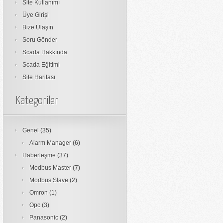
Site Kullanımı
Üye Girişi
Bize Ulaşın
Soru Gönder
Scada Hakkında
Scada Eğitimi
Site Haritası
Kategoriler
Genel
(35)
Alarm Manager
(6)
Haberleşme
(37)
Modbus Master
(7)
Modbus Slave
(2)
Omron
(1)
Opc
(3)
Panasonic
(2)