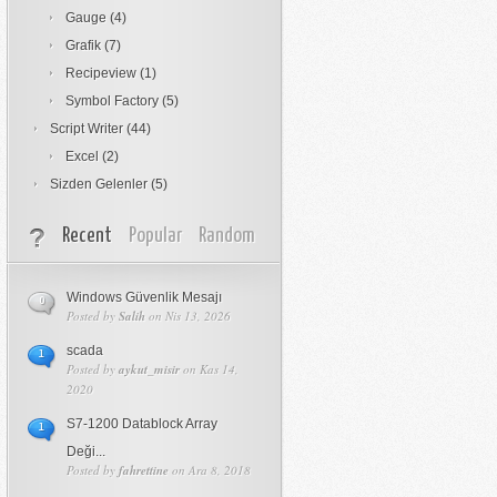
Gauge
(4)
Grafik
(7)
Recipeview
(1)
Symbol Factory
(5)
Script Writer
(44)
Excel
(2)
Sizden Gelenler
(5)
Recent
Popular
Random
Windows Güvenlik Mesajı
0
Posted by
Salih
on Nis 13, 2026
scada
1
Posted by
aykut_misir
on Kas 14,
2020
S7-1200 Datablock Array
1
Deği...
Posted by
fahrettine
on Ara 8, 2018