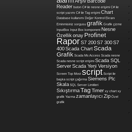
alarm
Arşiv
Barcode
Reader
buton
C# ile nesne erişimi
C# ile
Chart
script yazımı
C# ile Tag erişimi
Database kullanımı
Değer Kontrol Ekranı
grafik
Eminmisiniz sorgusu
Grafik çizme
Nesne
InputBox
Input Box
komponent
Profinet
Özellik
onay
Rapor
S7 200
S7 300
S7
Scada
400
Scada Chart
Grafik
Scada Ms Access
Scada nesne
Scada SQL
Scada nesne script erişimi
Server
Scada Yeni Versiyon
script
Screen Top Most
Script ile
Siemens Plc
başka script çağırma
Skala
SQL Server Limitleri
Tag
Sıkıştırma
Timer
xy chart
xy
zamanlayıcı
Zip
grafik
Yazma
Özel
grafik