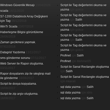
Windows Güvenlik Mesajı
13/04/2026
Script ile Tag değerlerini okuma ve
yazma
için
gokce
scada
14/11/2020
Script ile Tag değerlerini okuma ve
S7-1200 Datablock Array Değişkeni
yazma
için
Salih
için Tag
08/12/2018
Script ile Tag değerlerini okuma ve
WinTr Scada
23/07/2018
yazma
için
gokce
Haberleşme Bilgisi görüntüleme
Script ile Tag değerlerini okuma ve
28/06/2018
yazma
için
Salih
Zaman gecikmesi yapmak.
Script ile Tag değerlerini okuma ve
07/02/2018
yazma
için
gokce
Datagrid Yazdırma
13/11/2017
Profinet
için
Salih
sms gönderme sorunu
07/11/2017
Profinet
için
Mehmet35
Web Server ile Rapor oluşturma.
Script ile Sanal Rectangle oluşturma
03/11/2017
için
Salih
Rapor dosyalarını zip ile sıkıştırıp mail
Script ile Sanal Rectangle oluşturma
ile gönderme
18/08/2017
için
mkarali
Script ile dosya kopyalama.
sql data yazma
için
Salih
18/08/2017
sql data yazma
için
idris
Script ile zip arşiv oluşturma.
18/08/2017
sql data yazma
için
Salih