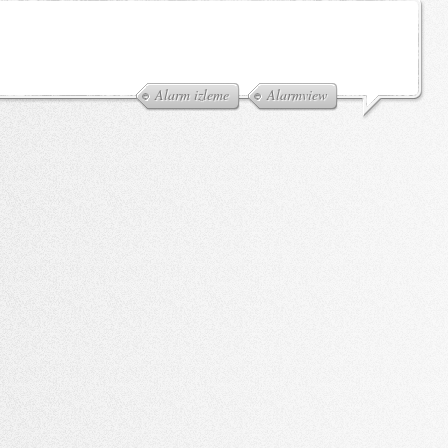
Alarm izleme
Alarmview