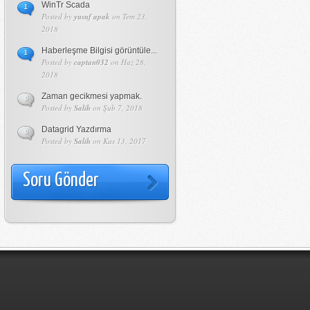
WinTr Scada
1
Posted by
yusuf apak
on Tem 23,
2018
Haberleşme Bilgisi görüntüle...
1
Posted by
captan032
on Haz 28,
2018
Zaman gecikmesi yapmak.
0
Posted by
Salih
on Şub 7, 2018
Datagrid Yazdırma
0
Posted by
Salih
on Kas 13, 2017
Soru Gönder