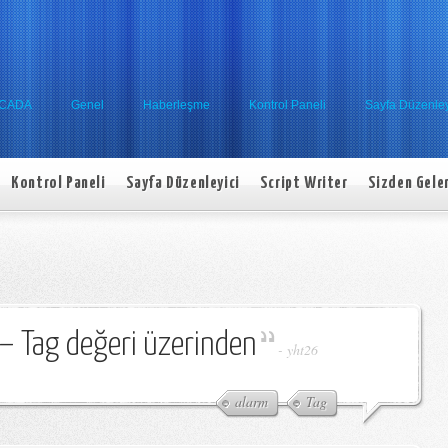
SCADA
Genel
Haberleşme
Kontrol Paneli
Sayfa Düzenley
Kontrol Paneli
Sayfa Düzenleyici
Script Writer
Sizden Gele
– Tag değeri üzerinden
-
yht26
alarm
Tag