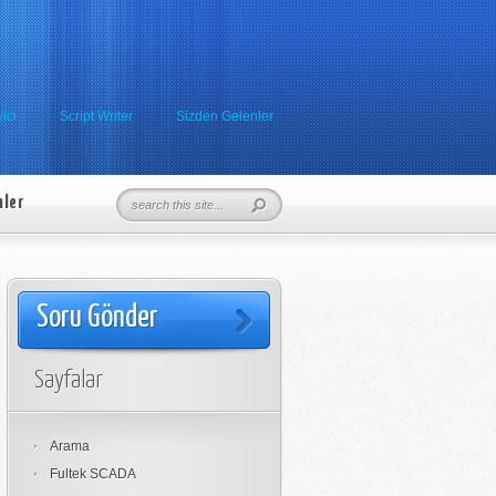
ici
Script Writer
Sizden Gelenler
nler
Soru Gönder
Sayfalar
Arama
Fultek SCADA