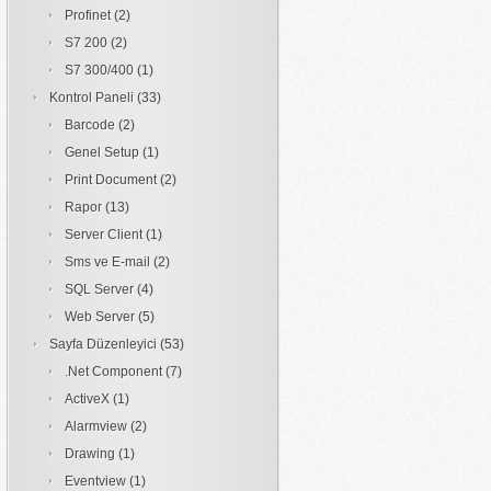
Profinet
(2)
S7 200
(2)
S7 300/400
(1)
Kontrol Paneli
(33)
Barcode
(2)
Genel Setup
(1)
Print Document
(2)
Rapor
(13)
Server Client
(1)
Sms ve E-mail
(2)
SQL Server
(4)
Web Server
(5)
Sayfa Düzenleyici
(53)
.Net Component
(7)
ActiveX
(1)
Alarmview
(2)
Drawing
(1)
Eventview
(1)