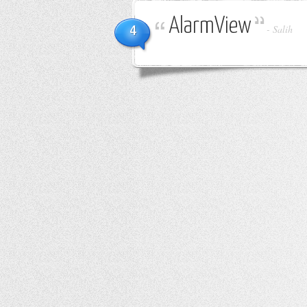
AlarmView
4
-
Salih