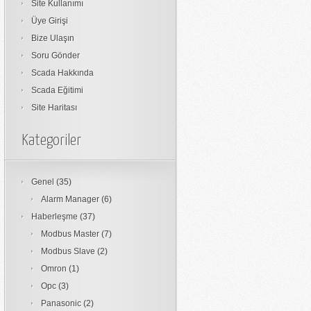
Site Kullanımı
Üye Girişi
Bize Ulaşın
Soru Gönder
Scada Hakkında
Scada Eğitimi
Site Haritası
Kategoriler
Genel
(35)
Alarm Manager
(6)
Haberleşme
(37)
Modbus Master
(7)
Modbus Slave
(2)
Omron
(1)
Opc
(3)
Panasonic
(2)