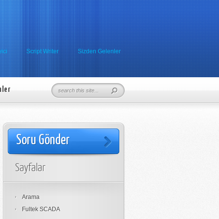
ici
Script Writer
Sizden Gelenler
nler
Soru Gönder
Sayfalar
Arama
Fultek SCADA