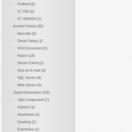
Profinet
(2)
S7 200
(2)
S7 300/400
(1)
Kontrol Paneli
(33)
Barcode
(2)
Genel Setup
(1)
Print Document
(2)
Rapor
(13)
Server Client
(1)
Sms ve E-mail
(2)
SQL Server
(4)
Web Server
(5)
Sayfa Düzenleyici
(53)
.Net Component
(7)
ActiveX
(1)
Alarmview
(2)
Drawing
(1)
Eventview
(1)