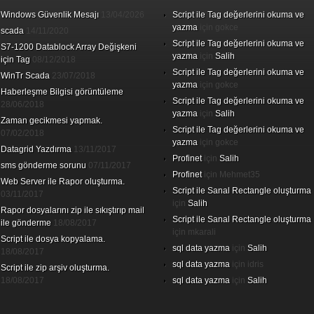
Windows Güvenlik Mesajı
13/04/2026
Script ile Tag değerlerini okuma ve
yazma
için
gokce
scada
14/11/2020
Script ile Tag değerlerini okuma ve
S7-1200 Datablock Array Değişkeni
yazma
için
Salih
için Tag
08/12/2018
Script ile Tag değerlerini okuma ve
WinTr Scada
23/07/2018
yazma
için
gokce
Haberleşme Bilgisi görüntüleme
Script ile Tag değerlerini okuma ve
28/06/2018
yazma
için
Salih
Zaman gecikmesi yapmak.
Script ile Tag değerlerini okuma ve
07/02/2018
yazma
için
gokce
Datagrid Yazdırma
13/11/2017
Profinet
için
Salih
sms gönderme sorunu
07/11/2017
Profinet
için
Mehmet35
Web Server ile Rapor oluşturma.
Script ile Sanal Rectangle oluşturma
03/11/2017
için
Salih
Rapor dosyalarını zip ile sıkıştırıp mail
Script ile Sanal Rectangle oluşturma
ile gönderme
18/08/2017
için
mkarali
Script ile dosya kopyalama.
sql data yazma
için
Salih
18/08/2017
sql data yazma
için
idris
Script ile zip arşiv oluşturma.
18/08/2017
sql data yazma
için
Salih