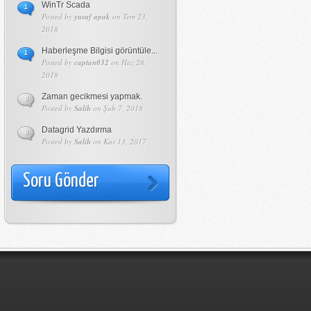
WinTr Scada
1
Posted by
yusuf apak
on Tem 23,
2018
Haberleşme Bilgisi görüntüle...
1
Posted by
captan032
on Haz 28,
2018
Zaman gecikmesi yapmak.
0
Posted by
Salih
on Şub 7, 2018
Datagrid Yazdırma
0
Posted by
Salih
on Kas 13, 2017
Soru Gönder