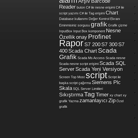
alarm
Arşiv
Barcode
Reader
buton
C# ile nesne erişimi
C# ile
Chart
script yazımı
C# ile Tag erişimi
Database kullanımı
Değer Kontrol Ekranı
grafik
Eminmisiniz sorgusu
Grafik çizme
Nesne
InputBox
Input Box
komponent
Profinet
Özellik
onay
Rapor
S7 200
S7 300
S7
Scada
400
Scada Chart
Grafik
Scada Ms Access
Scada nesne
Scada SQL
Scada nesne script erişimi
Server
Scada Yeni Versiyon
script
Screen Top Most
Script ile
Siemens Plc
başka script çağırma
Skala
SQL Server Limitleri
Tag
Sıkıştırma
Timer
xy chart
xy
zamanlayıcı
Zip
grafik
Yazma
Özel
grafik