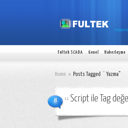
Fultek 
Fultek SCADA
Genel
Haberleşme
Home
»
Posts Tagged
"
Yazma"
Script ile Tag de
8