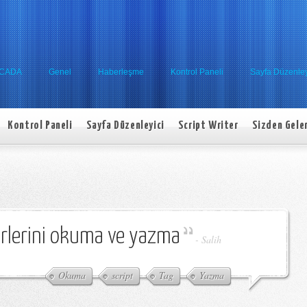
SCADA
Genel
Haberleşme
Kontrol Paneli
Sayfa Düzenley
Kontrol Paneli
Sayfa Düzenleyici
Script Writer
Sizden Gele
ğerlerini okuma ve yazma
-
Salih
Okuma
script
Tag
Yazma