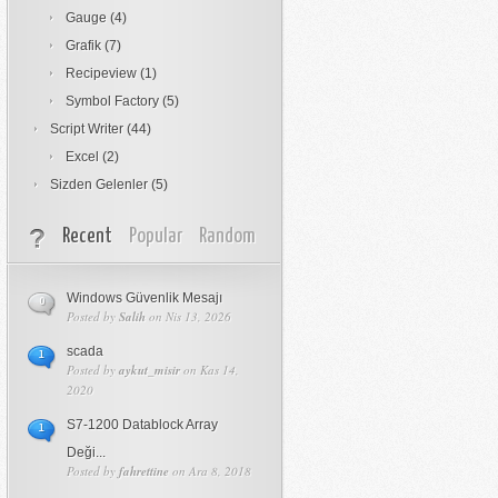
Gauge
(4)
Grafik
(7)
Recipeview
(1)
Symbol Factory
(5)
Script Writer
(44)
Excel
(2)
Sizden Gelenler
(5)
Recent
Popular
Random
Windows Güvenlik Mesajı
0
Posted by
Salih
on Nis 13, 2026
scada
1
Posted by
aykut_misir
on Kas 14,
2020
S7-1200 Datablock Array
1
Deği...
Posted by
fahrettine
on Ara 8, 2018