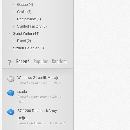
Gauge
(4)
Grafik
(7)
Recipeview
(1)
Symbol Factory
(5)
Script Writer
(44)
Excel
(2)
Sizden Gelenler
(5)
Recent
Popular
Random
Windows Güvenlik Mesajı
0
Posted by
Salih
on Nis 13, 2026
scada
1
Posted by
aykut_misir
on Kas 14,
2020
S7-1200 Datablock Array
1
Deği...
Posted by
fahrettine
on Ara 8, 2018