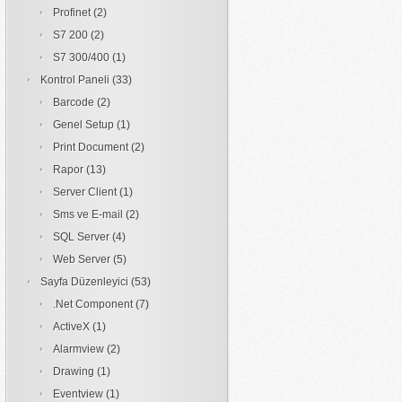
Profinet
(2)
S7 200
(2)
S7 300/400
(1)
Kontrol Paneli
(33)
Barcode
(2)
Genel Setup
(1)
Print Document
(2)
Rapor
(13)
Server Client
(1)
Sms ve E-mail
(2)
SQL Server
(4)
Web Server
(5)
Sayfa Düzenleyici
(53)
.Net Component
(7)
ActiveX
(1)
Alarmview
(2)
Drawing
(1)
Eventview
(1)