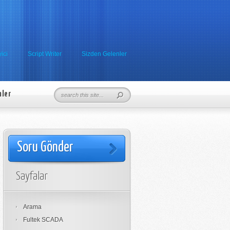
ici
Script Writer
Sizden Gelenler
nler
Soru Gönder
Sayfalar
Arama
Fultek SCADA