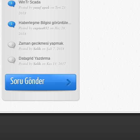
WinTr Scada
1
Posted by
yusuf apak
on Tem 23,
2018
Haberleşme Bilgisi görüntüle...
1
Posted by
captan032
on Haz 28,
2018
Zaman gecikmesi yapmak.
0
Posted by
Salih
on Şub 7, 2018
Datagrid Yazdırma
0
Posted by
Salih
on Kas 13, 2017
Soru Gönder