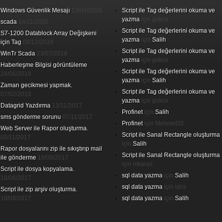
Windows Güvenlik Mesajı
13/04/2026
Script ile Tag değerlerini okuma ve
yazma
için
gokce
scada
14/11/2020
Script ile Tag değerlerini okuma ve
S7-1200 Datablock Array Değişkeni
yazma
için
Salih
için Tag
08/12/2018
Script ile Tag değerlerini okuma ve
WinTr Scada
23/07/2018
yazma
için
gokce
Haberleşme Bilgisi görüntüleme
Script ile Tag değerlerini okuma ve
28/06/2018
yazma
için
Salih
Zaman gecikmesi yapmak.
Script ile Tag değerlerini okuma ve
07/02/2018
yazma
için
gokce
Datagrid Yazdırma
13/11/2017
Profinet
için
Salih
sms gönderme sorunu
07/11/2017
Profinet
için
Mehmet35
Web Server ile Rapor oluşturma.
Script ile Sanal Rectangle oluşturma
03/11/2017
için
Salih
Rapor dosyalarını zip ile sıkıştırıp mail
Script ile Sanal Rectangle oluşturma
ile gönderme
18/08/2017
için
mkarali
Script ile dosya kopyalama.
sql data yazma
için
Salih
18/08/2017
sql data yazma
için
idris
Script ile zip arşiv oluşturma.
18/08/2017
sql data yazma
için
Salih