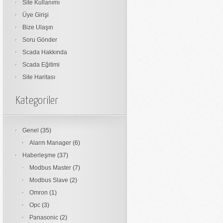
Site Kullanımı
Üye Girişi
Bize Ulaşın
Soru Gönder
Scada Hakkında
Scada Eğitimi
Site Haritası
Kategoriler
Genel
(35)
Alarm Manager
(6)
Haberleşme
(37)
Modbus Master
(7)
Modbus Slave
(2)
Omron
(1)
Opc
(3)
Panasonic
(2)