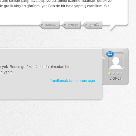
aile birlikte çalışmaya başlıyordu. Şimdi üzerine tıklamam gerekiyor
e grafik akışları görünmüyor. Ben de bir hata yapmış olabilirim. Siz
donma
gauge
grafik
212
un yok. Bence grafikde farkında olmadan bir
en yapın.
1-29-14
Yanıtlamak için oturum açın