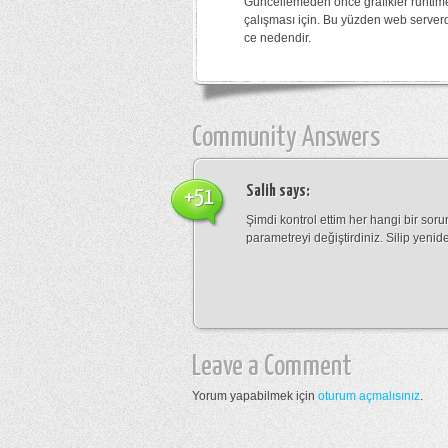
Güncellemeden önce grafikler runtime 
çalışması için. Bu yüzden web serverd
ce nedendir.
Community Answers
Salih
says:
+51
Şimdi kontrol ettim her hangi bir sor
parametreyi değiştirdiniz. Silip yenid
Leave a Comment
Yorum yapabilmek için
oturum açmalısınız
.