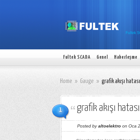
Fultek 
Fultek SCADA
Genel
Haberleşme
Home
»
Gauge
»
grafik akışı hatası
grafik akışı hatası
1
Posted by
altoelektro
on Oca 2