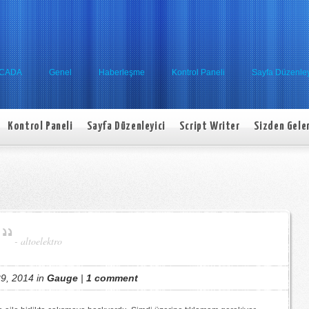
SCADA
Genel
Haberleşme
Kontrol Paneli
Sayfa Düzenley
Kontrol Paneli
Sayfa Düzenleyici
Script Writer
Sizden Gele
-
altoelektro
9, 2014 in
Gauge
|
1 comment