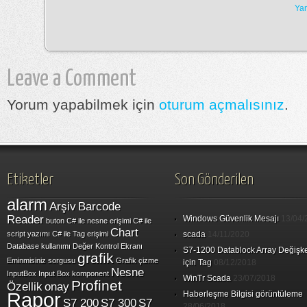
Yan
Leave a Comment
Yorum yapabilmek için
oturum açmalısınız
.
Etiketler
Son Gönderilen
alarm
Arşiv
Barcode
Reader
Windows Güvenlik Mesajı
13/04/
buton
C# ile nesne erişimi
C# ile
Chart
script yazımı
C# ile Tag erişimi
scada
14/11/2020
Database kullanımı
Değer Kontrol Ekranı
S7-1200 Datablock Array Değişk
grafik
Eminmisiniz sorgusu
Grafik çizme
için Tag
08/12/2018
Nesne
InputBox
Input Box
komponent
WinTr Scada
23/07/2018
Profinet
Özellik
onay
Rapor
Haberleşme Bilgisi görüntüleme
S7 200
S7 300
S7
28/06/2018