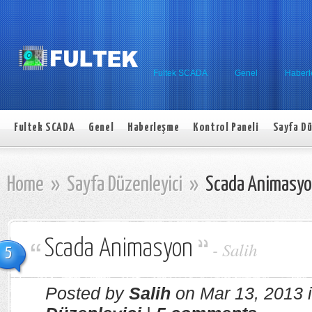
Fultek SCADA
Genel
Haber
Fultek SCADA
Genel
Haberleşme
Kontrol Paneli
Sayfa Dü
Home
»
Sayfa Düzenleyici
»
Scada Animasy
Scada Animasyon
-
Salih
5
Posted by
Salih
on Mar 13, 2013 