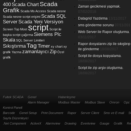
Scada
400
Scada Chart
Zaman gecikmesi yapmak.
Grafik
Scada Ms Access
Scada nesne
07/02/2018
Scada SQL
Scada nesne script erişimi
Datagrid Yazdırma
13/11/2017
Server
Scada Yeni Versiyon
script
sms gönderme sorunu
07/11/201
Screen Top Most
Script ile
Web Server ile Rapor oluşturma.
Siemens Plc
başka script çağırma
03/11/2017
Skala
SQL Server Limitleri
Rapor dosyalarını zip ile sıkıştırıp
Tag
Sıkıştırma
Timer
xy chart
xy
ile gönderme
18/08/2017
zamanlayıcı
Zip
grafik
Yazma
Özel
Script ile dosya kopyalama.
grafik
18/08/2017
Script ile zip arşiv oluşturma.
18/08/2017
Fultek SCADA
Genel
Haberleşme
Alarm Manager
Modbus Master
Modbus Slave
Omron
Opc
Kontrol Paneli
Barcode
Genel Setup
Print Document
Rapor
Server Client
Sms ve E-mail
S
Sayfa Düzenleyici
.Net Component
ActiveX
Alarmview
Drawing
Eventview
Gauge
Grafik
Re