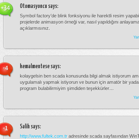
Otomasyoncu
says:
+34
Symbol factory’de blink fonksiyonu ile harektli resim yapab
projelerde animasyon örneği var, nasıl yapıldığını anlaya
açıklarmısınız.
Yan
kemalmentese
says:
-4
kolaygelsin ben scada konusunda bilgi almak istiyorum a
uygulamalı yapmak istiyorun ve bunun için amatör bir yada s
program bulabilirmiyim şimdiden teşekkürler…
Yan
Salih
says:
-1
http://www.fultek.com.tr
adresinde scada sayfasından WinT