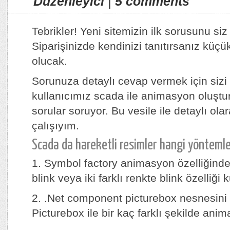
Düzenleyici
|
5 comments
Tebrikler! Yeni sitemizin ilk sorusunu si
Siparişinizde kendinizi tanıtırsanız küçü
olucak.
Sorunuza detaylı cevap vermek için sizi 
kullanıcımız scada ile animasyon oluştu
sorular soruyor. Bu vesile ile detaylı ol
çalışıyım.
Scada da hareketli resimler hangi yöntemler 
1. Symbol factory animasyon özelliğin
blink veya iki farklı renkte blink özelliği ku
2. .Net component picturebox nesnesini k
Picturebox ile bir kaç farklı şekilde anim