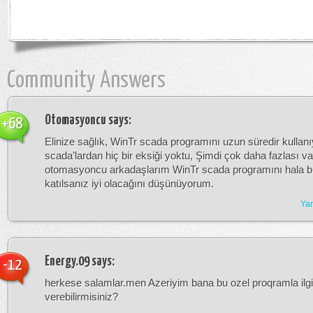
Community Answers
Otomasyoncu
says:
+68
Elinize sağlık, WinTr scada programını uzun süredir kullan
scada’lardan hiç bir eksiği yoktu, Şimdi çok daha fazlası va
otomasyoncu arkadaşlarım WinTr scada programını hala bi
katılsanız iyi olacağını düşünüyorum.
Yan
Energy.09
says:
-12
herkese salamlar.men Azeriyim bana bu ozel proqramla ilgili 
verebilirmisiniz?