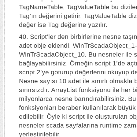
TagNameTable, TagValueTable bu diziler
Tag’ın değerini getirir. TagValueTable di
değer ise Tag değerine yazılır.
40. Script’ler den birbirlerine nesne taşı
adet obje eklendi. WinTrScadaObject_1
WinTrScadaObject_10. Bu nesneler ile scri
bağlayabilirsiniz. Örneğin script 1’de açtı
script 2’ye götürüp değerlerini okuyup değ
Nesne sayısı 10 adet ile sınırlı olmakla b
sınırsızdır. ArrayList fonksiyonu ile her 
milyonlarca nesne barındırabilirsiniz. B
fonksiyonları beraber kullanılarak büyük
edilebilir. Öyle ki script ile oluşturulan o
nesneler scada sayfalarına runtime za
yerleştirilebilir.