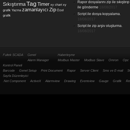
Rapor dosyalarını zip ile sıkıştırıp
Tag
Sıkıştırma
Timer
xy chart
xy
ile gönderme
18/08/2017
zamanlayıcı
Zip
grafik
Yazma
Özel
Script ile dosya kopyalama.
grafik
18/08/2017
Script ile zip arşiv oluşturma.
18/08/2017
Fultek SCADA
Genel
Haberleşme
Alarm Manager
Modbus Master
Modbus Slave
Omron
Opc
Kontrol Paneli
Barcode
Genel Setup
Print Document
Rapor
Server Client
Sms ve E-mail
S
Sayfa Düzenleyici
.Net Component
ActiveX
Alarmview
Drawing
Eventview
Gauge
Grafik
Re