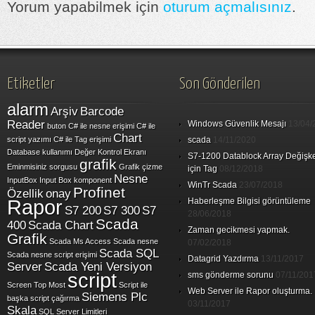
Yorum yapabilmek için
oturum açmalısınız
.
Etiketler
Son Gönderilen
alarm
Arşiv
Barcode
Reader
Windows Güvenlik Mesajı
13/04/
buton
C# ile nesne erişimi
C# ile
Chart
script yazımı
C# ile Tag erişimi
scada
14/11/2020
Database kullanımı
Değer Kontrol Ekranı
S7-1200 Datablock Array Değişk
grafik
Eminmisiniz sorgusu
Grafik çizme
için Tag
08/12/2018
Nesne
InputBox
Input Box
komponent
WinTr Scada
23/07/2018
Profinet
Özellik
onay
Rapor
Haberleşme Bilgisi görüntüleme
S7 200
S7 300
S7
28/06/2018
Scada
400
Scada Chart
Zaman gecikmesi yapmak.
Grafik
Scada Ms Access
Scada nesne
07/02/2018
Scada SQL
Scada nesne script erişimi
Datagrid Yazdırma
13/11/2017
Server
Scada Yeni Versiyon
script
sms gönderme sorunu
07/11/201
Screen Top Most
Script ile
Web Server ile Rapor oluşturma.
Siemens Plc
başka script çağırma
03/11/2017
Skala
SQL Server Limitleri