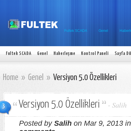
Fultek SCADA
Genel
Haber
Fultek SCADA
Genel
Haberleşme
Kontrol Paneli
Sayfa Dü
Home
»
Genel
»
Versiyon 5.0 Özellikleri
Versiyon 5.0 Özellikleri
-
Salih
3
Posted by
Salih
on Mar 9, 2013 i