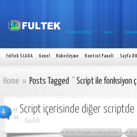
Fultek SCADA
Genel
Haber
Fultek SCADA
Genel
Haberleşme
Kontrol Paneli
Sayfa Dü
Home
»
Posts Tagged
"
Script ile fonksiyon 
Script içerisinde diğer scriptde
1
-
Salih
Script ile başka script çağırma
Scri