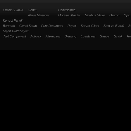
Fultek SCADA
Genel
Haberleşme
Alarm Manager
Modbus Master
Modbus Slave
Omron
Opc
Kontrol Paneli
Barcode
Genel Setup
Print Document
Rapor
Server Client
Sms ve E-mail
S
Sayfa Düzenleyici
.Net Component
ActiveX
Alarmview
Drawing
Eventview
Gauge
Grafik
Re