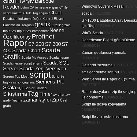
alarm
Arşiv
Barcode
Reader
Windows Güvenlik Mesajı
13/04/
buton
C# ile nesne erişimi
C# ile
Chart
script yazımı
C# ile Tag erişimi
scada
14/11/2020
Database kullanımı
Değer Kontrol Ekranı
S7-1200 Datablock Array Değişk
grafik
Eminmisiniz sorgusu
Grafik çizme
için Tag
08/12/2018
Nesne
InputBox
Input Box
komponent
WinTr Scada
23/07/2018
Profinet
Özellik
onay
Rapor
Haberleşme Bilgisi görüntüleme
S7 200
S7 300
S7
28/06/2018
Scada
400
Scada Chart
Zaman gecikmesi yapmak.
Grafik
Scada Ms Access
Scada nesne
07/02/2018
Scada SQL
Scada nesne script erişimi
Datagrid Yazdırma
13/11/2017
Server
Scada Yeni Versiyon
script
sms gönderme sorunu
07/11/201
Screen Top Most
Script ile
Web Server ile Rapor oluşturma.
Siemens Plc
başka script çağırma
03/11/2017
Skala
SQL Server Limitleri
Rapor dosyalarını zip ile sıkıştırıp
Tag
Sıkıştırma
Timer
xy chart
xy
ile gönderme
18/08/2017
zamanlayıcı
Zip
grafik
Yazma
Özel
Script ile dosya kopyalama.
grafik
18/08/2017
Script ile zip arşiv oluşturma.
18/08/2017