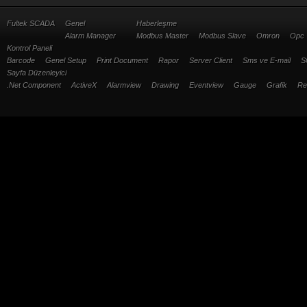
Fultek SCADA
Genel
Haberleşme
Alarm Manager
Modbus Master
Modbus Slave
Omron
Opc
Kontrol Paneli
Barcode
Genel Setup
Print Document
Rapor
Server Client
Sms ve E-mail
S
Sayfa Düzenleyici
.Net Component
ActiveX
Alarmview
Drawing
Eventview
Gauge
Grafik
Re