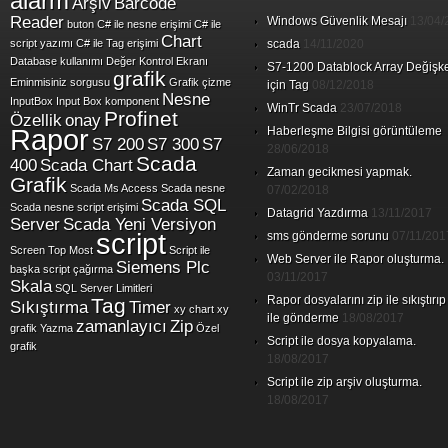
alarm
Arşiv
Barcode
Reader
Windows Güvenlik Mesajı
13/04/
buton
C# ile nesne erişimi
C# ile
Chart
script yazımı
C# ile Tag erişimi
scada
14/11/2020
Database kullanımı
Değer Kontrol Ekranı
S7-1200 Datablock Array Değişk
grafik
Eminmisiniz sorgusu
Grafik çizme
için Tag
08/12/2018
Nesne
InputBox
Input Box
komponent
WinTr Scada
23/07/2018
Profinet
Özellik
onay
Rapor
Haberleşme Bilgisi görüntüleme
S7 200
S7 300
S7
28/06/2018
Scada
400
Scada Chart
Zaman gecikmesi yapmak.
Grafik
Scada Ms Access
Scada nesne
07/02/2018
Scada SQL
Scada nesne script erişimi
Datagrid Yazdırma
13/11/2017
Server
Scada Yeni Versiyon
script
sms gönderme sorunu
07/11/201
Screen Top Most
Script ile
Web Server ile Rapor oluşturma.
Siemens Plc
başka script çağırma
03/11/2017
Skala
SQL Server Limitleri
Rapor dosyalarını zip ile sıkıştırıp
Tag
Sıkıştırma
Timer
xy chart
xy
ile gönderme
18/08/2017
zamanlayıcı
Zip
grafik
Yazma
Özel
Script ile dosya kopyalama.
grafik
18/08/2017
Script ile zip arşiv oluşturma.
18/08/2017