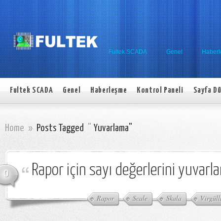
Fultek SCADA
Genel
Haber
Fultek SCADA
Genel
Haberleşme
Kontrol Paneli
Sayfa Dü
Home
»
Posts Tagged
"
Yuvarlama"
Rapor için sayı değerlerini yuvarl
0
Rapor
Scale
Skala
Virgüll