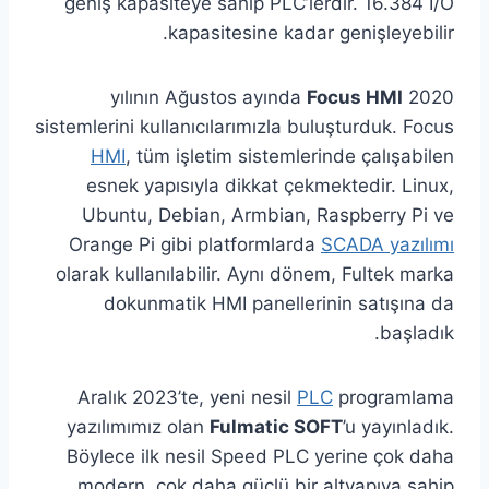
geniş kapasiteye sahip PLC’lerdir. 16.384 I/O
kapasitesine kadar genişleyebilir.
Focus HMI
2020 yılının Ağustos ayında
sistemlerini kullanıcılarımızla buluşturduk. Focus
HMI
, tüm işletim sistemlerinde çalışabilen
esnek yapısıyla dikkat çekmektedir. Linux,
Ubuntu, Debian, Armbian, Raspberry Pi ve
Orange Pi gibi platformlarda
SCADA yazılımı
olarak kullanılabilir. Aynı dönem, Fultek marka
dokunmatik HMI panellerinin satışına da
başladık.
Aralık 2023’te, yeni nesil
PLC
programlama
yazılımımız olan
Fulmatic SOFT
’u yayınladık.
Böylece ilk nesil Speed PLC yerine çok daha
modern, çok daha güçlü bir altyapıya sahip