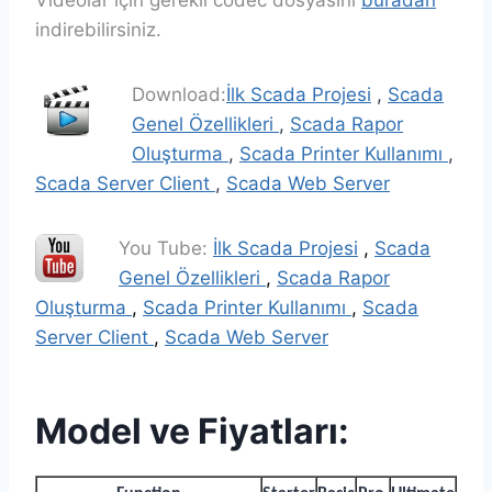
Videolar için gerekli codec dosyasını
buradan
indirebilirsiniz.
Download:
İlk Scada Projesi
,
Scada
Genel Özellikleri
,
Scada Rapor
Oluşturma
,
Scada Printer Kullanımı
,
Scada Server Client
,
Scada Web Server
You Tube:
İlk Scada Projesi
,
Scada
Genel Özellikleri
,
Scada Rapor
Oluşturma
,
Scada Printer Kullanımı
,
Scada
Server Client
,
Scada Web Server
Model ve Fiyatları: