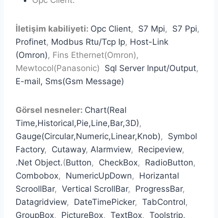
Opc Client.
İletişim kabiliyeti:
Opc Client
,
S7 Mpi
,
S7 Ppi
,
Profinet
,
Modbus Rtu/Tcp Ip
,
Host-Link
(Omron)
, Fins Ethernet(Omron),
Mewtocol(Panasonic)
Sql Server Input/Output
,
E-mail, Sms(Gsm Message)
Görsel nesneler:
Chart(Real
Time,Historical,Pie,Line,Bar,3D)
,
Gauge(Circular,Numeric,Linear,Knob)
,
Symbol
Factory
,
Cutaway
,
Alarmview
,
Recipeview
,
.Net Object.
(
Button
,
CheckBox
,
RadioButton
,
Combobox
,
NumericUpDown
,
Horizantal
ScroollBar
,
Vertical ScrollBar
,
ProgressBar
,
Datagridview
,
DateTimePicker
,
TabControl
,
GroupBox
,
PictureBox
,
TextBox
,
Toolstrip,