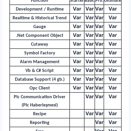
Function
Starter
Basic
Pro.
Ultimate
Var
Var
Var
Var
Development / Runtime
Var
Var
Var
Var
Realtime & Historical Trend
Var
Var
Var
Var
Gauge
Var
Var
Var
Var
.Net Component Object
Var
Var
Var
Var
Cutaway
Var
Var
Var
Var
Symbol Factory
Var
Var
Var
Var
Alarm Management
Var
Var
Var
Var
Vb & C# Script
Var
Var
Var
Var
Database Support (4 gb.)
Var
Var
Var
Var
Opc Client
Var
Var
Var
Plc Communication Driver
(Plc Haberleşmesi)
Var
Var
Var
Recipe
Var
Var
Reporting