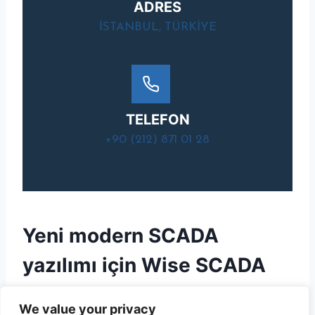
ADRES
ISTANBUL, TÜRKIYE
TELEFON
+90 (212) 871 01 28
Yeni modern
SCADA
yazılımı
için
Wise SCADA
sayfamızı ziyaret ediniz.
We value your privacy