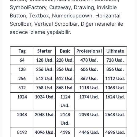
SymbolFactory, Cutaway, Drawing, invisible
Button, Textbox, Numericupdown, Horizantal
Scrollbar, Vertical Scroolbar. Diğer nesneler ile
sadece izleme yapılabilir.
Tag
Starter
Basic
Professional
Ultimate
64
128 Usd.
228 Usd.
478 Usd.
728 Usd.
128
256 Usd.
356 Usd.
606 Usd.
856 Usd.
256
512 Usd.
612 Usd.
862 Usd.
1112 Usd.
512
768 Usd.
868 Usd.
1118 Usd.
1368 Usd.
1024
1024 Usd.
1124
1374 Usd.
1624 Usd.
Usd.
2048
2048 Usd.
2148
2398 Usd.
2648 Usd.
Usd.
8192
4096 Usd.
4196
4446 Usd.
4696 Usd.