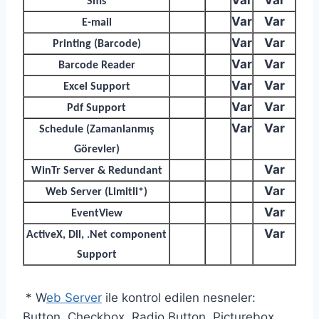
Var
Var
Sms
Var
Var
E-mail
Var
Var
Printing (Barcode)
Var
Var
Barcode Reader
Var
Var
Excel Support
Var
Var
Pdf Support
Var
Var
Schedule (Zamanlanmış
Görevler)
Var
WinTr Server & Redundant
Var
Web Server (Limitli*)
Var
EventView
Var
ActiveX, Dll, .Net component
Support
* W
eb Server
ile kontrol edilen nesneler:
Button, Checkbox, Radio Button, Picturebox,