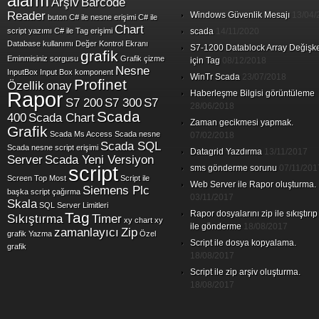
alarm
Arşiv
Barcode
Reader
Windows Güvenlik Mesajı
13/04/
buton
C# ile nesne erişimi
C# ile
Chart
script yazımı
C# ile Tag erişimi
scada
14/11/2020
Database kullanımı
Değer Kontrol Ekranı
S7-1200 Datablock Array Değişk
grafik
Eminmisiniz sorgusu
Grafik çizme
için Tag
08/12/2018
Nesne
InputBox
Input Box
komponent
WinTr Scada
23/07/2018
Profinet
Özellik
onay
Rapor
Haberleşme Bilgisi görüntüleme
S7 200
S7 300
S7
28/06/2018
Scada
400
Scada Chart
Zaman gecikmesi yapmak.
Grafik
Scada Ms Access
Scada nesne
07/02/2018
Scada SQL
Scada nesne script erişimi
Datagrid Yazdırma
13/11/2017
Server
Scada Yeni Versiyon
script
sms gönderme sorunu
07/11/201
Screen Top Most
Script ile
Web Server ile Rapor oluşturma.
Siemens Plc
başka script çağırma
03/11/2017
Skala
SQL Server Limitleri
Rapor dosyalarını zip ile sıkıştırıp
Tag
Sıkıştırma
Timer
xy chart
xy
ile gönderme
18/08/2017
zamanlayıcı
Zip
grafik
Yazma
Özel
Script ile dosya kopyalama.
grafik
18/08/2017
Script ile zip arşiv oluşturma.
18/08/2017