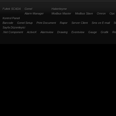
Fultek SCADA
Genel
Haberleşme
Alarm Manager
Modbus Master
Modbus Slave
Omron
Opc
Kontrol Paneli
Barcode
Genel Setup
Print Document
Rapor
Server Client
Sms ve E-mail
S
Sayfa Düzenleyici
.Net Component
ActiveX
Alarmview
Drawing
Eventview
Gauge
Grafik
Re