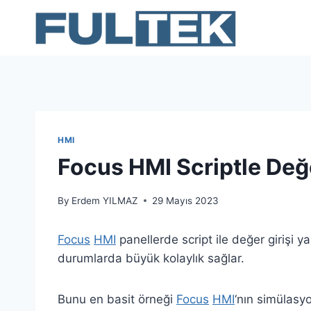
Skip
to
content
HMI
Focus HMI Scriptle Değe
By
Erdem YILMAZ
29 Mayıs 2023
Focus
HMI
panellerde script ile değer girişi 
durumlarda büyük kolaylık sağlar.
Bunu en basit örneği
Focus
HMI
‘nın simülasy