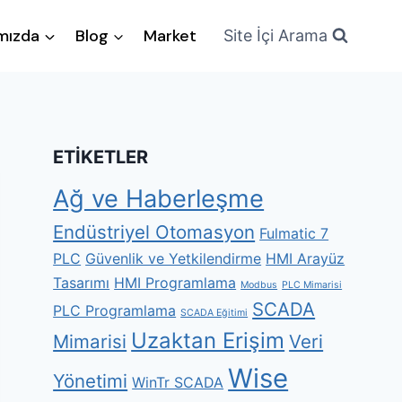
mızda
Blog
Market
Site İçi Arama
ETIKETLER
Ağ ve Haberleşme
Endüstriyel Otomasyon
Fulmatic 7
PLC
Güvenlik ve Yetkilendirme
HMI Arayüz
Tasarımı
HMI Programlama
Modbus
PLC Mimarisi
SCADA
PLC Programlama
SCADA Eğitimi
Uzaktan Erişim
Mimarisi
Veri
Wise
Yönetimi
WinTr SCADA