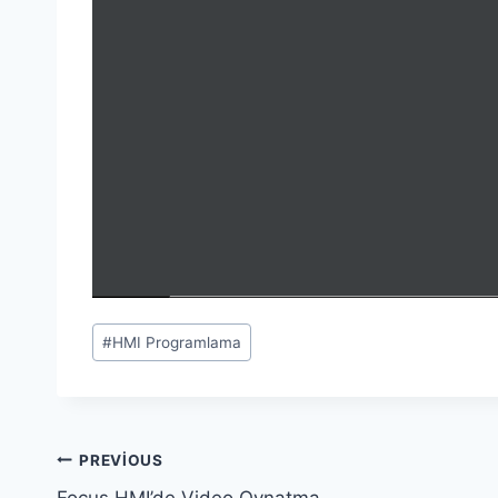
Post
#
HMI Programlama
Tags:
Yazı
PREVIOUS