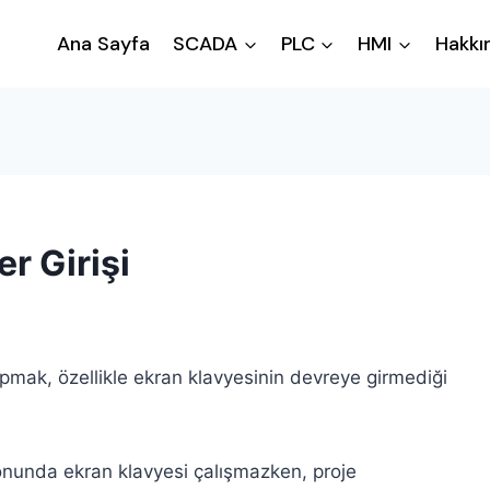
Ana Sayfa
SCADA
PLC
HMI
Hakkı
r Girişi
yapmak, özellikle ekran klavyesinin devreye girmediği
onunda ekran klavyesi çalışmazken, proje