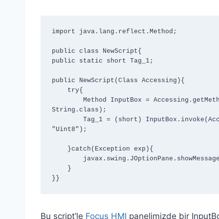
import java.lang.reflect.Method;

public class NewScript{

public static short Tag_1;

public NewScript(Class Accessing){

    try{

        Method InputBox = Accessing.getMethod("InputBox", String.class, Object.class, 
String.class);

        Tag_1 = (short) InputBox.invoke(Accessing, "Please enter a value.", Tag_1, 
"Uint8");

    }catch(Exception exp){

        javax.swing.JOptionPane.showMessageDialog(null , exp.getMessage());

    }

}}
Bu script’le
Focus
HMI
panelimizde bir InputBo