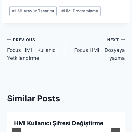
Post
#
HMI Arayüz Tasarımı
#
HMI Programlama
Tags:
Yazı
PREVIOUS
NEXT
Focus HMI – Kullanıcı
Focus HMI – Dosyaya
gezinmesi
Yetkilendirme
yazma
Similar Posts
HMI Kullanıcı Şifresi Değiştirme