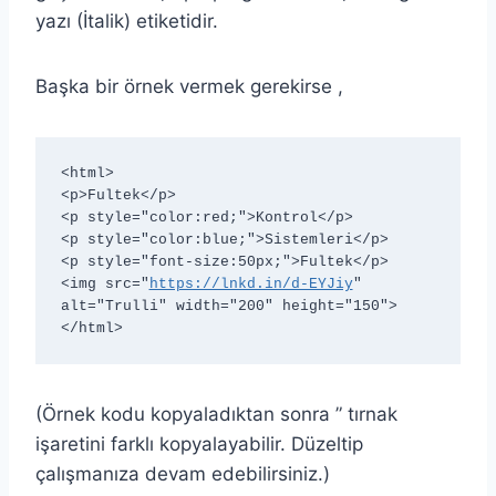
yazı (İtalik) etiketidir.
Başka bir örnek vermek gerekirse ,
<html>
<p>Fultek</p>
<p style="color:red;">Kontrol</p>
<p style="color:blue;">Sistemleri</p>
<p style="font-size:50px;">Fultek</p>
<img src="
https://lnkd.in/d-EYJiy
" 
alt="Trulli" width="200" height="150">
</html>
(Örnek kodu kopyaladıktan sonra ” tırnak
işaretini farklı kopyalayabilir. Düzeltip
çalışmanıza devam edebilirsiniz.)