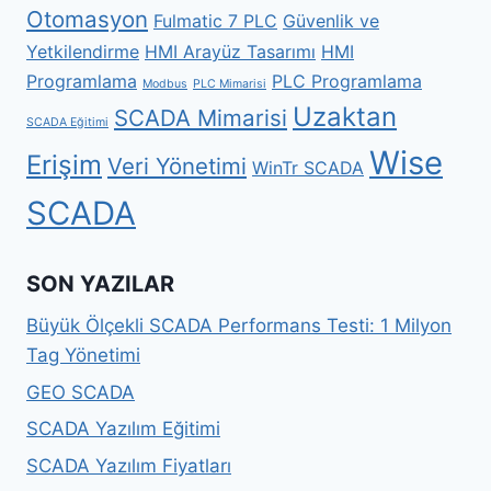
Otomasyon
Fulmatic 7 PLC
Güvenlik ve
Yetkilendirme
HMI Arayüz Tasarımı
HMI
Programlama
PLC Programlama
Modbus
PLC Mimarisi
Uzaktan
SCADA Mimarisi
SCADA Eğitimi
Wise
Erişim
Veri Yönetimi
WinTr SCADA
SCADA
SON YAZILAR
Büyük Ölçekli SCADA Performans Testi: 1 Milyon
Tag Yönetimi
GEO SCADA
SCADA Yazılım Eğitimi
SCADA Yazılım Fiyatları