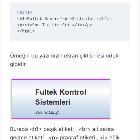
<html>

<h1>Fultek Kontrol<br>Sistemleri</h1>

<p><i>San.Tic.Ltd.Sti.</i></p>

</html>
Örneğin bu yazımızın ekran çıktısı resimdeki
gibidir.
Burada <h1> başık etiketi , <br> alt satıra
geçme etiketi , <p> pragraf etiketi , <i> eğik